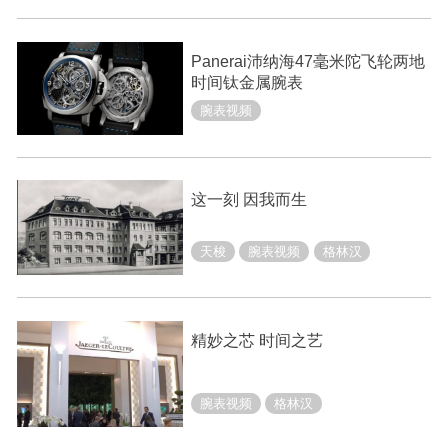
Panerai沛纳海47毫米陀飞轮两地
时间钛金属腕表
腕表视频
这一刻 因我而生
天梭
腕表视频
格林汉
精妙之芯 时间之艺
腕表视频
格林汉