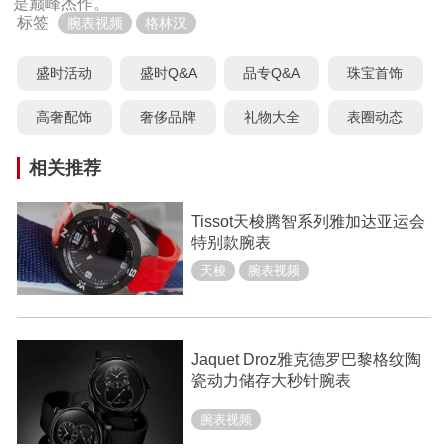
是巅峰杰作。 "
标签
腕表视频
格林汉
盛时活动
盛时Q&A
品专Q&A
珠宝首饰
高奢配饰
奢侈品牌
礼物大全
表圈动态
相关推荐
Tissot天梭腾智系列雅加达亚运会
特别款腕表
天梭
腕表视频
Jaquet Droz雅克德罗巴黎格纹陶
瓷动力储存大秒针腕表
腕表视频