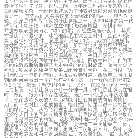
表不但名字复杂，腕表功能更复杂。因为这只表从外形上看
囊括了球型陀飞轮、钟乐三问、万年历三种超卓复杂功能，
如此精密复杂，一经推出就成为了钟表界难以超越的顶级腕
表之一。 首先我们来看看这支表最突出的特点——球型陀飞
轮。积家是球型陀飞轮的开山鼻祖之一，从2004年的第一代
球型陀飞轮开始，积家在立体陀飞轮领域里，深耕多年，目
前这枚腕表是第5代。“球5”的零部件经重新缩小设计，其尺
寸是历代中最小的，球陀框架采用钛合金材料，直径8.8毫
米，容纳92个零件，总重量却只有0.4克。成功实现机械装
置微型化涉及错综复杂的流程，所要付出的努力可想而知。
通过设计出尺寸更小的陀飞轮装置，积家打造出了更方便佩
戴的陀飞轮腕表，让腕表佩戴变成了一种日常享受。 第二个
就是不得不说的西敏寺钟乐三问功能。西敏寺钟声、作为著
名的伦敦威斯敏斯特宫大本钟发出的报时旋律、而为大众所
熟知，积家的这枚腕表配备四组音簧和音锤，在三问报时功
能启动后于每刻钟鸣响，再现西敏寺钟声。西敏寺三问在报
刻的时候会敲出一段音乐有4锤4音簧，而一般的三问只有2
锤2音簧，敲出叮当交替的声音。另外，这款腕表还有一套
恒力装置，可以让腕表分针一分钟一跳，作用是让腕表在报
时、报刻、报分时不存在误差。 最后一个就是万年历功能
了，积家这款腕表的万年历功能可随心向前或向后调校日
期，而不会对机芯造成损害。指针式日期显示进一步彰显时
计的精准特色，从陀飞轮视窗上方瞬间转跳，让人可以尽情
欣赏令人目眩的回转式擒纵系统。前后快调是万年历中最实
用、也是最高级的功能。 这枚腕表中每一个功能单独拿出来
都是超级复杂的功能，而积家一次性将三种功能集于一体，
腕表尺寸却没有超出常规，足见大工坊制表实力。另外，这
款表有蓝表盘和白表盘两种款式，各限量18枚 ，每一枚都