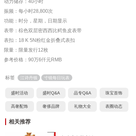
动力储存：40小时
振频：每小时28,800次
功能：时分，星期，日期显示
表带：棕色双层密西西比鳄鱼皮表带
表扣：18 K 5N粉红金折叠式表扣
限量：限量发行12枚
参考价格：90万6仟元RMB
标签
江诗丹顿
寸镜每日玩表
盛时活动
盛时Q&A
品专Q&A
珠宝首饰
高奢配饰
奢侈品牌
礼物大全
表圈动态
相关推荐