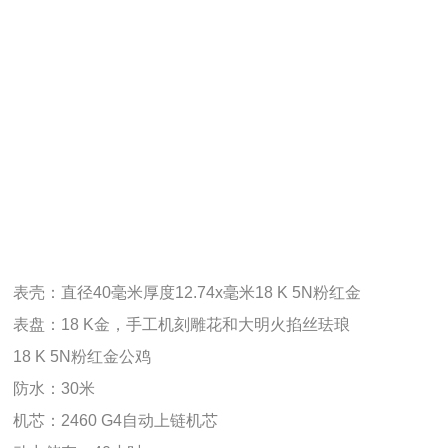
表壳：直径40毫米厚度12.74x毫米18 K 5N粉红金
表盘：18 K金，手工机刻雕花和大明火掐丝珐琅
18 K 5N粉红金公鸡
防水：30米
机芯：2460 G4自动上链机芯