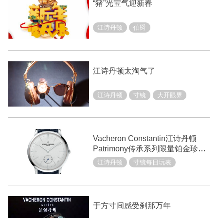
“猪”光宝气迎新春
江诗丹顿
伯爵
江诗丹顿太淘气了
江诗丹顿
寸镜
大开眼界
Vacheron Constantin江诗丹顿
Patrimony传承系列限量铂金珍藏
款
江诗丹顿
寸镜每日玩表
于方寸间感受刹那万年