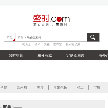
劳力士
浪琴
天梭
宝齐莱
欧米茄星座
产品
劳力士
浪琴
天梭
宝齐莱
欧米茄星座
劳力士
浪琴
天梭
宝齐莱
欧米茄星座
盛时奥莱
积分商城
定制＆周边
海外
时学院
欧米茄
美度
汉米尔顿
精工
宝玑
“宝曼”——