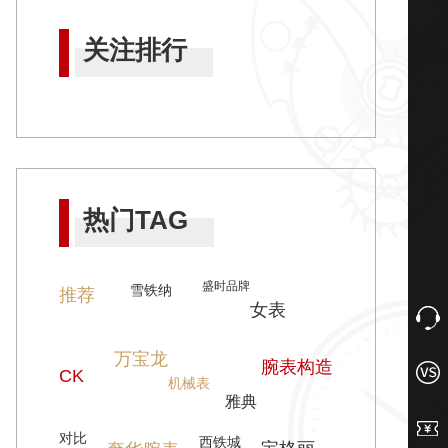
关注排行
热门TAG
盛时品牌
雪铁纳
推荐
女表
万宝龙
腕表构造
CK
机械表
雅典
对比
西铁城