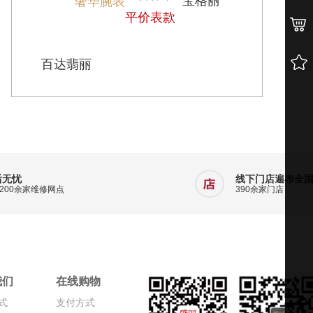
宝格丽
奢华腕表
平价表款
百达翡丽
后无忧
线下门店遍布全
200余家维修网点
390余家门店
我们
在线购物
式
支付方式