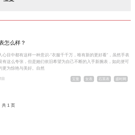
表怎么样？
人心目中都有这样一种意识-“衣服千千万，唯有新的更好看”，虽然手表
没有这么夸张，但是她们依旧希望为自己不断的入手新腕表，如此便可
的更为惊艳与美好。自然
2日
宝曼
女表
石英表
盛时网
共 1 页