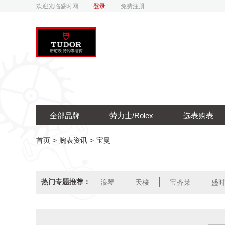
欢迎光临盛时网
登录
免费注册
全部品牌
劳力士/Rolex
选表购表
首页
>
腕表资讯
>
宝曼
热门专题推荐：
浪琴
天梭
宝齐莱
盛
——