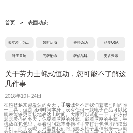
首页
>
表圈动态
表友爱问为什么？
盛时活动
盛时Q&A
品专Q&A
珠宝首饰
高奢配饰
奢侈品牌
更多资讯
关于劳力士蚝式恒动，您可能不了解这
几件事
2018年10月24日
在科技越来越发达的今天，
手表
诚然不是我们获取时间的唯
一工具，但是回到时间本身，没有任何一款电子产品可以比
腕表能够更直接地表达出时间。大家可以试想一下，在冻得
瑟瑟发抖的冬天，你穿着厚厚的外套、戴着厚厚的手套，手
机放在包包里，要看时间就需要摘掉手套打开包包才能摸出
手机，而手表呢，只需要我们将胳膊从袖子里伸出来一点就