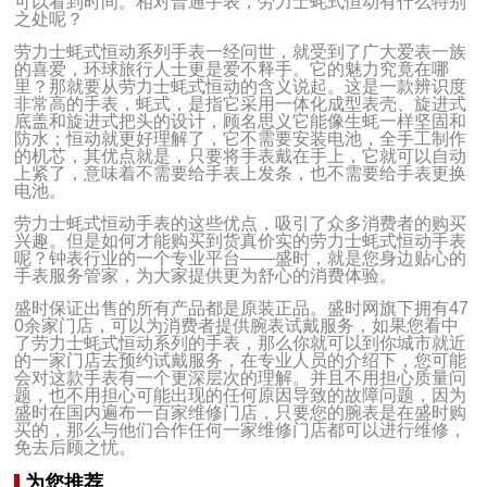
可以看到时间。相对普通手表，劳力士蚝式恒动有什么特别
之处呢？
劳力士蚝式恒动系列手表一经问世，就受到了广大爱表一族
的喜爱，环球旅行人士更是爱不释手。它的魅力究竟在哪
里？那就要从劳力士蚝式恒动的含义说起。这是一款辨识度
非常高的手表，蚝式，是指它采用一体化成型表壳、旋进式
底盖和旋进式把头的设计，顾名思义它能像生蚝一样坚固和
防水；恒动就更好理解了，它不需要安装电池，全手工制作
的机芯，其优点就是，只要将手表戴在手上，它就可以自动
上紧了，意味着不需要给手表上发条，也不需要给手表更换
电池。
劳力士蚝式恒动手表的这些优点，吸引了众多消费者的购买
兴趣。但是如何才能购买到货真价实的劳力士蚝式恒动手表
呢？钟表行业的一个专业平台——盛时，就是您身边贴心的
手表服务管家，为大家提供更为舒心的消费体验。
盛时保证出售的所有产品都是原装正品。盛时网旗下拥有47
0余家门店，可以为消费者提供腕表试戴服务，如果您看中
了劳力士蚝式恒动系列的手表，那么你就可以到你城市就近
的一家门店去预约试戴服务，在专业人员的介绍下，您可能
会对这款手表有一个更深层次的理解。并且不用担心质量问
题，也不用担心可能出现的任何原因导致的故障问题，因为
盛时在国内遍布一百家维修门店，只要您的腕表是在盛时购
买的，那么与他们合作任何一家维修门店都可以进行维修，
免去后顾之忧。
为您推荐