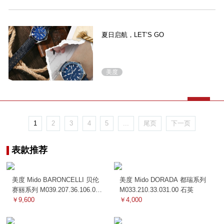
夏日启航，LET’S GO
美度
1
2
3
4
5
...
尾页
下一页
表款推荐
美度 Mido BARONCELLI 贝伦
美度 Mido DORADA 都瑞系列
赛丽系列 M039.207.36.106.00
M033.210.33.031.00 石英
机械
￥9,600
￥4,000