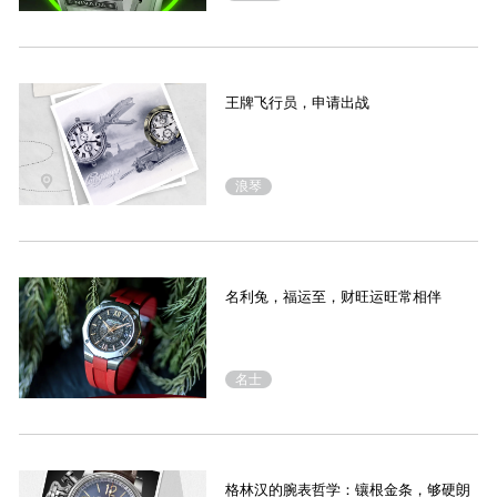
王牌飞行员，申请出战
浪琴
名利兔，福运至，财旺运旺常相伴
名士
格林汉的腕表哲学：镶根金条，够硬朗