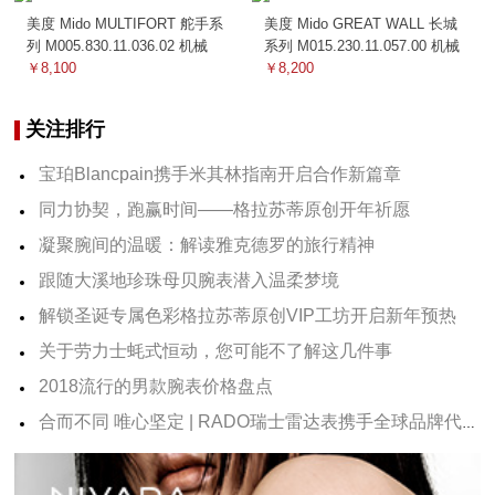
美度 Mido MULTIFORT 舵手系
美度 Mido GREAT WALL 长城
列 M005.830.11.036.02 机械
系列 M015.230.11.057.00 机械
￥8,100
￥8,200
关注排行
宝珀Blancpain携手米其林指南开启合作新篇章
同力协契，跑赢时间——格拉苏蒂原创开年祈愿
凝聚腕间的温暖：解读雅克德罗的旅行精神
跟随大溪地珍珠母贝腕表潜入温柔梦境
解锁圣诞专属色彩格拉苏蒂原创VIP工坊开启新年预热
关于劳力士蚝式恒动，您可能不了解这几件事
2018流行的男款腕表价格盘点
合而不同 唯心坚定 | RADO瑞士雷达表携手全球品牌代言人汤唯揭幕全新DiaMaster钻霸系列对表