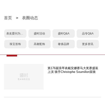
首页
>
表圈动态
表友爱问为什么？
盛时活动
盛时Q&A
品专Q&A
珠宝首饰
高奢配饰
奢侈品牌
更多资讯
第176届浪琴表戴安娜赛马大奖赛盛装
上演 骑手Christophe Soumillon策骑
Gezora勇夺冠军