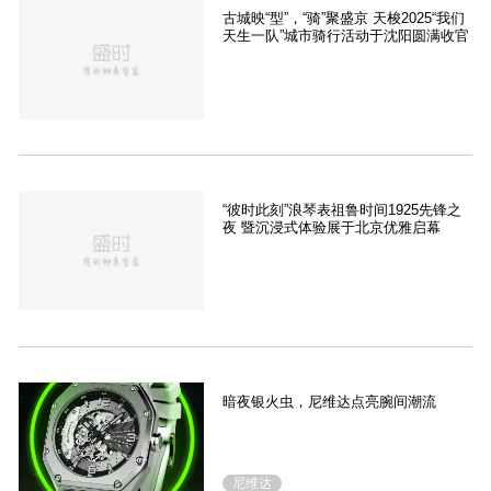
古城映“型”，“骑”聚盛京 天梭2025“我们
天生一队”城市骑行活动于沈阳圆满收官
“彼时此刻”浪琴表祖鲁时间1925先锋之
夜 暨沉浸式体验展于北京优雅启幕
暗夜银火虫，尼维达点亮腕间潮流
尼维达