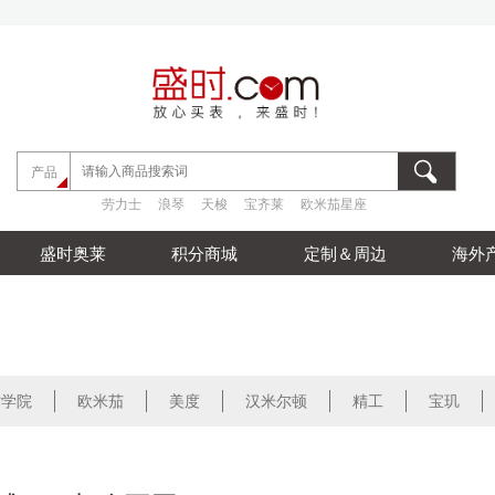
劳力士
浪琴
天梭
宝齐莱
欧米茄星座
产品
劳力士
浪琴
天梭
宝齐莱
欧米茄星座
劳力士
浪琴
天梭
宝齐莱
欧米茄星座
盛时奥莱
积分商城
定制＆周边
海外
时学院
欧米茄
美度
汉米尔顿
精工
宝玑