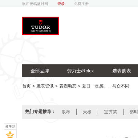
欢迎光临盛时网
登录
免费注册
全部品牌
劳力士/Rolex
选表购表
首页
>
腕表资讯
>
表圈动态
>
夏日「灵感」，与众不同
热门专题推荐：
浪琴
天梭
宝齐莱
盛
分享到