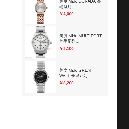
美度 Mido DORADA 都
瑞系列
M033.210.33.031.00 石
￥4,000
英
美度 Mido MULTIFORT
舵手系列
M005.830.11.036.02 机
￥8,100
械
美度 Mido GREAT
WALL 长城系列
M015.230.11.057.00 机
￥8,200
械