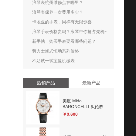
级别
浪琴表杭州维修点在哪里？
浪琴表保养一次费用多少？
卡地亚的手表，同样有无限惊喜
浪琴手表价格贵吗？浪琴带你抢占先机~
新手帖：购买手表要看哪些问题？
劳力士蚝式恒动系列价格
不妨试一试宝曼机械表
热销产品
最新产品
美度 Mido
BARONCELLI 贝伦赛丽
系列
￥9,600
M039.207.36.106.00 机
械