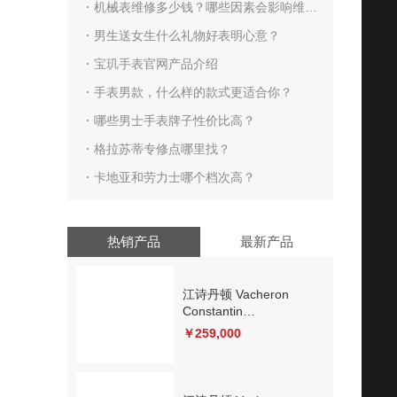
到？
机械表维修多少钱？哪些因素会影响维修
价格？
男生送女生什么礼物好表明心意？
宝玑手表官网产品介绍
手表男款，什么样的款式更适合你？
哪些男士手表牌子性价比高？
格拉苏蒂专修点哪里找？
卡地亚和劳力士哪个档次高？
热销产品
最新产品
江诗丹顿 Vacheron
Constantin
PATRIMONY 传承
￥259,000
4110U/000R-B905 机械