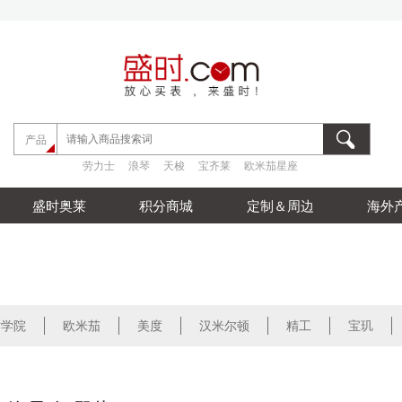
劳力士
浪琴
天梭
宝齐莱
欧米茄星座
产品
劳力士
浪琴
天梭
宝齐莱
欧米茄星座
劳力士
浪琴
天梭
宝齐莱
欧米茄星座
盛时奥莱
积分商城
定制＆周边
海外
时学院
欧米茄
美度
汉米尔顿
精工
宝玑