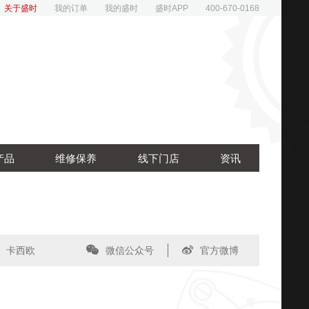
关于盛时
我的订单
我的盛时
盛时APP
400-670-0168
产品
维修保养
线下门店
资讯
卡西欧
微信公众号
官方微博