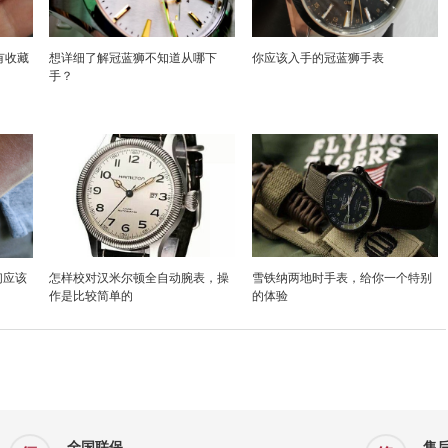
有收藏
想详细了解冠蓝狮不知道从哪下
你应该入手的冠蓝狮手表
手？
们应该
怎样校对汉米尔顿全自动腕表，操
雪铁纳两地时手表，给你一个特别
作是比较简单的
的体验
全国联保
售