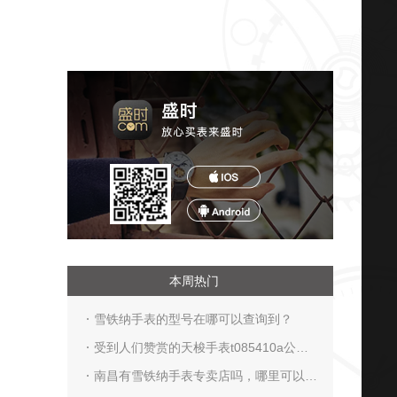
本周热门
雪铁纳手表的型号在哪可以查询到？
受到人们赞赏的天梭手表t085410a公价
大概是多少？
南昌有雪铁纳手表专卖店吗，哪里可以找