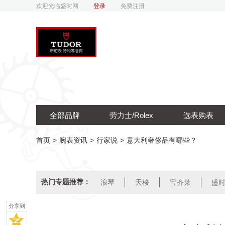
欢迎光临盛时网
登录
免费注册
全部品牌
劳力士/Rolex
选表购表
首页
>
腕表资讯
>
行家说
>
意大利奢侈品有哪些？
热门专题推荐：
浪琴
天梭
宝齐莱
盛
分享到