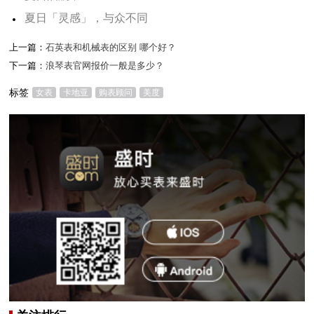
夏日「灵感」，与众不同
上一篇：
石英表和机械表的区别 哪个好？
下一篇：
浪琴表官网报价一般是多少？
标签
女表
卡地亚
购表顾问
美度