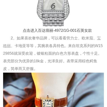
点击进入百达翡丽-4972/1G-001石英女款
2、如果喜欢奢华品牌，可以看看劳力士、欧米茄、
宝
格丽
、卡地亚等等，其腕表各具特色。来自坦克系列的W15
29856就深受欢迎，镀银粒面的白色方形表盘，个性十足。
表壳部分为优异的18k金，光泽良好。表带采用棕色鳄鱼
皮，简单而又舒服。