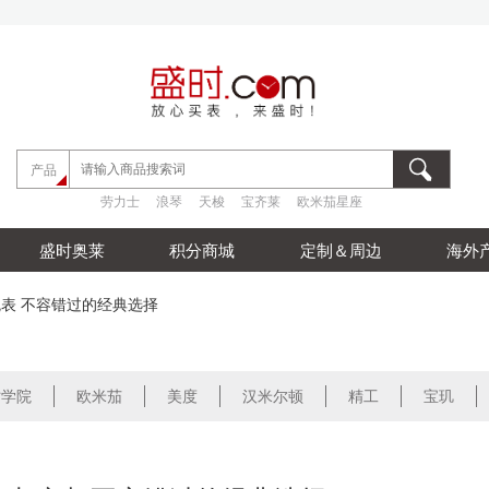
劳力士
浪琴
天梭
宝齐莱
欧米茄星座
产品
劳力士
浪琴
天梭
宝齐莱
欧米茄星座
劳力士
浪琴
天梭
宝齐莱
欧米茄星座
盛时奥莱
积分商城
定制＆周边
海外
水腕表 不容错过的经典选择
时学院
欧米茄
美度
汉米尔顿
精工
宝玑