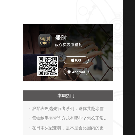
本周热门
浪琴表甄选先行者系列，邀你共赴冰雪之
约
雪铁纳手表查询方式有哪些？怎么正常佩
戴？
在日本买冠蓝狮，是不是会比国内的更优