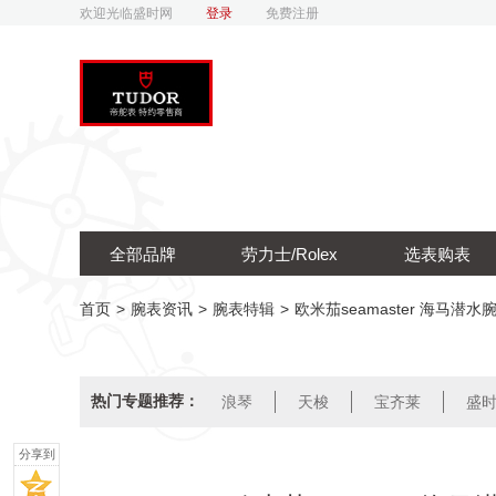
欢迎光临盛时网
登录
免费注册
全部品牌
劳力士/Rolex
选表购表
首页
>
腕表资讯
>
腕表特辑
>
欧米茄seamaster 海马潜
热门专题推荐：
浪琴
天梭
宝齐莱
盛
分享到