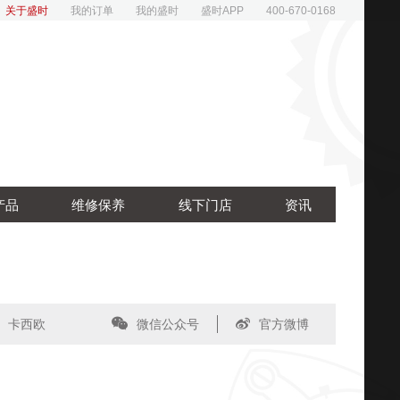
关于盛时
我的订单
我的盛时
盛时APP
400-670-0168
产品
维修保养
线下门店
资讯
卡西欧
微信公众号
官方微博