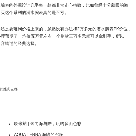
水腕表的外观设计几乎每一款都非常走心精致，比如曾经十分惹眼的海
购买这个系列的潜水腕表真的是不亏。
还是要落到价格上来的，虽然没有办法和2万多元的潜水腕表PK价位，
消费心理预期了，均价五万元左右，个别款三万多元就可以拿到手，所以
不容错过的经典选择。
错过的经典选择
欧米茄 | 奔向海与陆，玩转多面色彩
AQUA TERRA 海陆的召唤