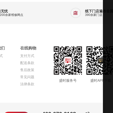
后无忧
线下门店遍布全
200余家维修网点
390余家门店
我们
在线购物
式
支付方式
配送条款
售后政策
常见问题
盛时服务号
盛时APP下载
法律条款