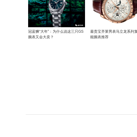
冠蓝狮“大年”：为什么说这三只GS
最贵宝齐莱男表马立龙系列
腕表又会大卖？
能腕表推荐