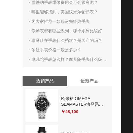
惠呢？
雪铁纳手表维修费用会不会很高呢？
哪里能够找到，美国汉米尔顿怀表？
为大家推荐一款冠蓝狮经典手表
浪琴表都有哪些系列，哪个系列比较好
瑞马仕在手表什么档次？是国产的吗？
依波手表价格一般是多少？
摩凡陀手表怎么样？摩凡陀手表什么级
别？
热销产品
最新产品
欧米茄 OMEGA
SEAMASTER海马系列
300米潜水表
￥48,100
210.30.42.20.01.001 机
械