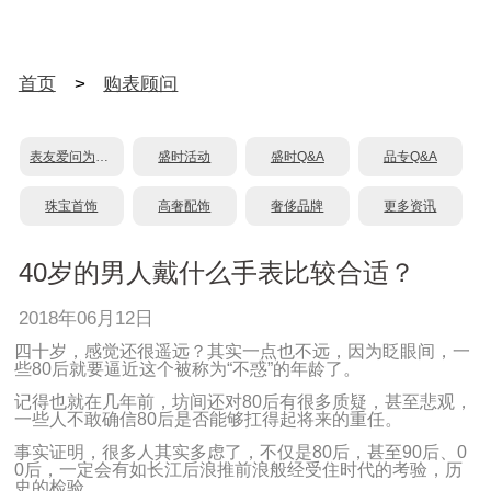
首页
>
购表顾问
表友爱问为什么？
盛时活动
盛时Q&A
品专Q&A
珠宝首饰
高奢配饰
奢侈品牌
更多资讯
40岁的男人戴什么手表比较合适？
2018年06月12日
四十岁，感觉还很遥远？其实一点也不远，因为眨眼间，一
些80后就要逼近这个被称为“不惑”的年龄了。
记得也就在几年前，坊间还对80后有很多质疑，甚至悲观，
一些人不敢确信80后是否能够扛得起将来的重任。
事实证明，很多人其实多虑了，不仅是80后，甚至90后、0
0后，一定会有如长江后浪推前浪般经受住时代的考验，历
史的检验。