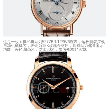
这是一枚宝玑经典系列5277BR/12/9V6腕表，这枚腕表搭载
自动机械机芯，表壳为18K玫瑰金材质，具有动力储备显示
功能，表径38毫米，防水30米，参考价格149700