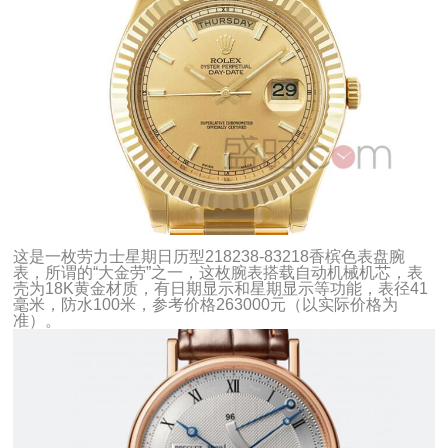
这是一枚劳力士星期日历型218238-83218香槟色表盘腕
表，所谓的“大金劳”之一，这枚腕表搭载自动机械机芯，表
壳为18K黄金材质，有日期显示和星期显示等功能，表径41
毫米，防水100米，参考价格263000元（以实际价格为
准）。