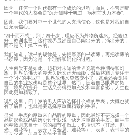
因为，任何一个世代都有一个成长的过程，而且，不管是哪
一个年代的人都会是“沉舟侧畔千帆过，病树前头万木春”。
因此，我们要对每一个世代的人充满信心，这也是对我们自
己充满信心。
“四十而不惑”，到了四十岁，理应不为外物所迷惑。经验也
好，教训也罢，这种境界显然是自己闯出来的，淌出来的，
而不是天上掉下来的。
我们知道，读书的规律是，先把厚厚的书读薄，再把读薄的
书读厚，因为这是一个理解和消化的过程。
人生何尝不是如此，起初对未知的世界充满各种期待和幻
想，世界仿佛大的漫无边际又虚无缥缈，然后将精力专注于
一个“小”的事业中，世界放佛又突然变小了，甚至还会觉得
自己的事业放佛就是整个世界。然而，随着自己眼界的拓
宽、境界的提升，生活又变得更加充实和丰富多彩，人生也
因此更加精致了。
说到这里，四十岁的男人应该选择什么样的手表，大概也就
有了眉目，也就是要选择厚重而精致的手表。
显然，手表的厚重来自品牌的厚重，因此最好不要选择一个
品牌形象或品牌历史过于肤浅，缺乏厚重感的手表。而手表
的精致则来自于手表的细节和做工，包括机芯（打磨、抛
光、雕花等）、表壳（贵金属、雕花等）、表盘、表带等的
工艺水准，但是又不能太贵重。