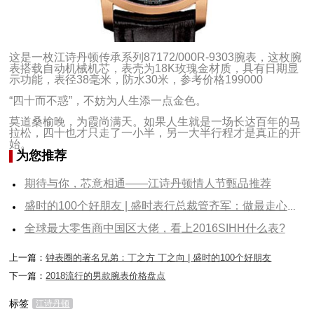
这是一枚江诗丹顿传承系列87172/000R-9303腕表，这枚腕
表搭载自动机械机芯，表壳为18K玫瑰金材质，具有日期显
示功能，表径38毫米，防水30米，参考价格199000
“四十而不惑”，不妨为人生添一点金色。
莫道桑榆晚，为霞尚满天。如果人生就是一场长达百年的马
拉松，四十也才只走了一小半，另一大半行程才是真正的开
始。
为您推荐
期待与你，芯意相通——江诗丹顿情人节甄品推荐
盛时的100个好朋友 | 盛时表行总裁管齐军：做最走心的承诺
全球最大零售商中国区大佬，看上2016SIHH什么表?
上一篇：
钟表圈的著名兄弟：丁之方 丁之向 | 盛时的100个好朋友
下一篇：
2018流行的男款腕表价格盘点
标签
江诗丹顿