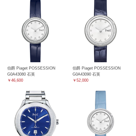
伯爵 Piaget POSSESSION
伯爵 Piaget POSSESSION
G0A43080 石英
G0A43090 石英
￥46,600
￥52,000