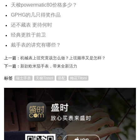
天梭powermatic80价格多少？
GPHG的几只得奖作品
还不藏表 更待何时
经典更胜于前卫
戴手表的讲究有哪些？
上一篇：
机械表上弦究竟该怎么做？上弦频率又是怎样？
下一篇：
新款欧米茄手表，带来全新活力
标签
瑞士手表
天梭Tissot
搭配
梅花Titoni