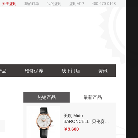
关于盛时
我的订单
我的盛时
盛时APP
400-670-0168
产品
维修保养
线下门店
资讯
热销产品
最新产品
美度 Mido
BARONCELLI 贝伦赛丽
系列
￥9,600
M039.207.36.106.00 机