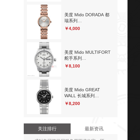
械
美度 Mido DORADA 都
瑞系列
M033.210.33.031.00 石
￥4,000
英
美度 Mido MULTIFORT
舵手系列
M005.830.11.036.02 机
￥8,100
械
美度 Mido GREAT
WALL 长城系列
M015.230.11.057.00 机
￥8,200
械
关注排行
最新资讯