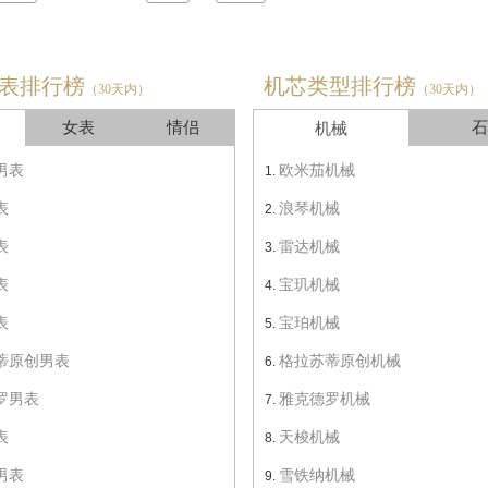
表排行榜
机芯类型排行榜
（30天内）
（30天内）
女表
情侣
石
机械
男表
欧米茄机械
表
浪琴机械
表
雷达机械
表
宝玑机械
表
宝珀机械
蒂原创男表
格拉苏蒂原创机械
罗男表
雅克德罗机械
表
天梭机械
男表
雪铁纳机械