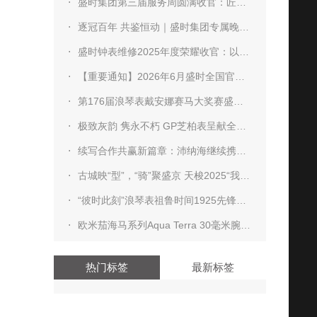
盛时集团第三届服务周圆满收官：匠心服务焕新时光，暖心守护不负信赖
逐冠百年 共鉴恒动｜盛时集团专属晚宴致敬劳力士蚝式腕表百年传奇
盛时钟表维修2025年度荣耀收官：以专业铸就信赖，以服务诠释尊享
【重要通知】2026年6月盛时全国官方维修门店地址焕新 附最新正规服务网点
第176届浪琴表戴安娜赛马大奖赛盛装上演 骑手Christophe Soumillon策骑Gezora勇夺冠军
极致灰韵 隽永不朽 GP芝柏表呈献全新Laureato桂冠系列42毫米无烬灰大明火珐琅腕表
续写合作共赢新篇章：沛纳海继续携手Luna Rossa帆船队，推出两款全新Luminor庐米诺系列时计
古城映“型”，“骑”聚盛京 天梭2025“我们 天生一队”城市骑行活动于沈阳圆满收官
“彼时此刻”浪琴表祖鲁时间1925先锋之夜 暨沉浸式体验展于北京优雅启幕
欧米茄海马系列Aqua Terra 30毫米腕表 my little secret
热门标签
最新标签