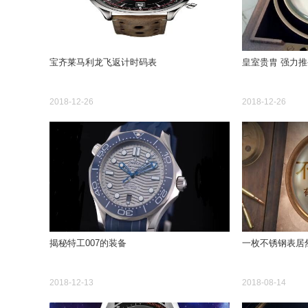
宝齐莱马利龙飞返计时码表
皇室贵胄 强
2018-12-26
2018-12-26
揭秘特工007的装备
一枚不锈钢表居
2018-12-13
2018-08-14