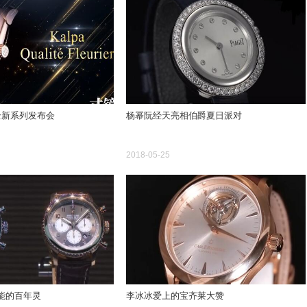
a全新系列发布会
杨幂阮经天亮相伯爵夏日派对
2018-05-25
能的百年灵
李冰冰爱上的宝齐莱大赞