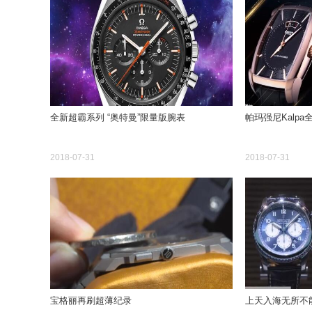
全新超霸系列 “奥特曼”限量版腕表
帕玛强尼Kalp
2018-07-31
2018-07-31
宝格丽再刷超薄纪录
上天入海无所不