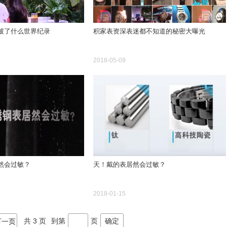
破了什么世界纪录
积家表资深表迷都不知道的秘密大曝光
2018-05-09
然会过敏？
天！戴的表居然会过敏？
2018-01-15
共 3 页
到第
页
确定
下一页