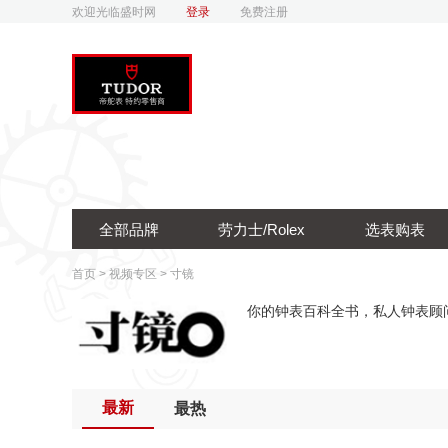
欢迎光临盛时网
登录
免费注册
全部品牌
劳力士/Rolex
选表购表
首页
>
视频专区
>
寸镜
你的钟表百科全书，私人钟表顾
最新
最热