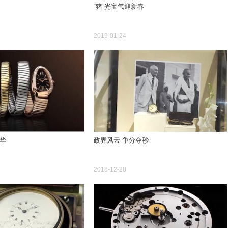
“猪”光宝气迎新春
2019-01-24
华
政界风云 争分夺秒
2018-12-28