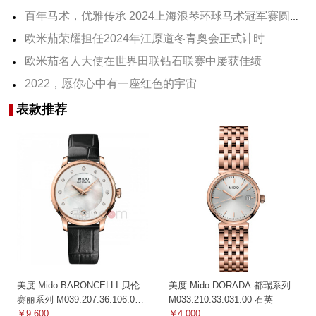
百年马术，优雅传承 2024上海浪琴环球马术冠军赛圆满收官
欧米茄荣耀担任2024年江原道冬青奥会正式计时
欧米茄名人大使在世界田联钻石联赛中屡获佳绩
2022，愿你心中有一座红色的宇宙
表款推荐
美度 Mido BARONCELLI 贝伦
美度 Mido DORADA 都瑞系列
赛丽系列 M039.207.36.106.00
M033.210.33.031.00 石英
机械
￥9,600
￥4,000