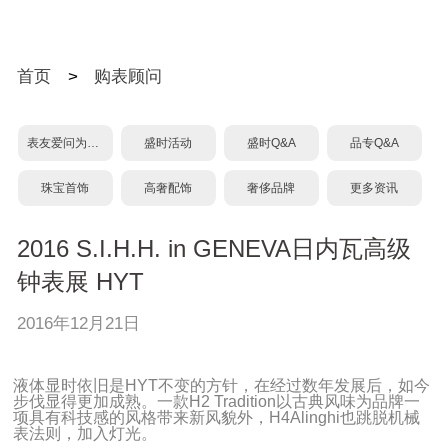
首页
>
购表顾问
表友爱问为什么？
盛时活动
盛时Q&A
品专Q&A
珠宝首饰
高奢配饰
奢侈品牌
更多资讯
2016 S.I.H.H. in GENEVA日内瓦高级
钟表展 HYT
2016年12月21日
液体显时依旧是HYT不变的方针，在经过数年发展后，如今
步伐显得更加成熟。一款H2 Tradition以古典风味为品牌一
项具有科技感的风格带来新风貌外，H4Alinghi也跳脱机械
表法则，加入灯光。