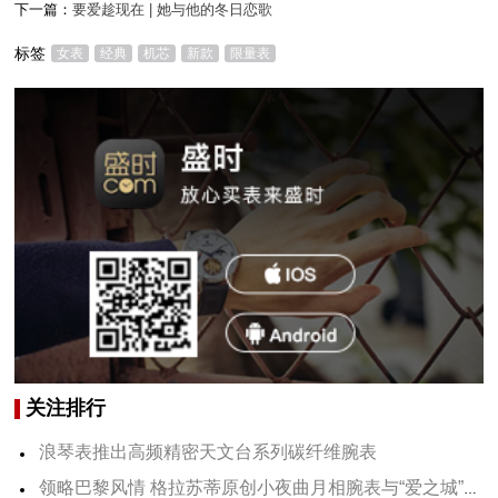
下一篇：
要爱趁现在 | 她与他的冬日恋歌
标签
女表
经典
机芯
新款
限量表
关注排行
浪琴表推出高频精密天文台系列碳纤维腕表
领略巴黎风情 格拉苏蒂原创小夜曲月相腕表与“爱之城”的联结