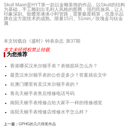
Skull Maori是HYT第一款以金雕装饰的作品，以Skull的结构
为基础，手工雕刻出毛利人风格的图腾，强烈民族风，让人
印象深刻。骷髅形液体小时管路，需要极度精算，也显示品
牌在这方面技术的成熟。限量15只。51mm／玫瑰金与钛金
属
本文转载自《盛时》钟表杂志 第37期
本文未经授权禁止转载
为您推荐
香港哪买汉米尔顿手表？表镜损坏怎么办？
最贵汉米尔顿手表的公价是多少？答案就在文中
在澳门哪里有卖汉米尔顿手表的？
青岛天梭手表售后维修电话号码
南阳天梭手表维修点给大家不一样的维修感觉
洛阳天梭手表维修店维修水平怎么样？
上一篇：
GPHG的几只得奖作品