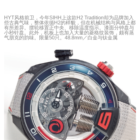
HYT风格前卫，今年SIHH上这款H2 Tradition却为品牌加入
些古典气味，整体依循H2的样貌，但在机械结构与风格上都
有所差异。摆轮移置正中央、移除温度指示。漆面分钟盘与
小秒针盘。此外，机板上也加入大量的菱格纹装饰，颇有蒸
气朋克的韵味。限量50只。48.8mm／白金与钛金属