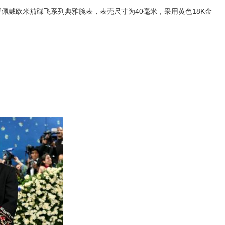
择佩戴欧米茄碟飞系列典雅腕表，表壳尺寸为40毫米，采用黄色18K金