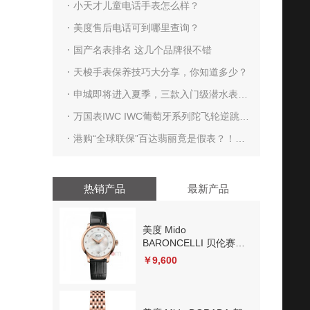
小天才儿童电话手表怎么样？
美度售后电话可到哪里查询？
国产名表排名 这几个品牌很不错
天梭手表保养技巧大分享，你知道多少？
申城即将进入夏季，三款入门级潜水表推
荐
万国表IWC IWC葡萄牙系列陀飞轮逆跳腕
表 跳跃回旋新演绎
港购“全球联保”百达翡丽竟是假表？！
（有图有真相）
热销产品
最新产品
美度 Mido
BARONCELLI 贝伦赛丽
系列
￥9,600
M039.207.36.106.00 机
械