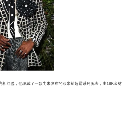
主席亮相红毯，他佩戴了一款尚未发布的欧米茄超霸系列腕表，由18K金材