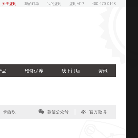
关于盛时
我的订单
我的盛时
盛时APP
400-670-0168
产品
维修保养
线下门店
资讯
卡西欧
微信公众号
官方微博