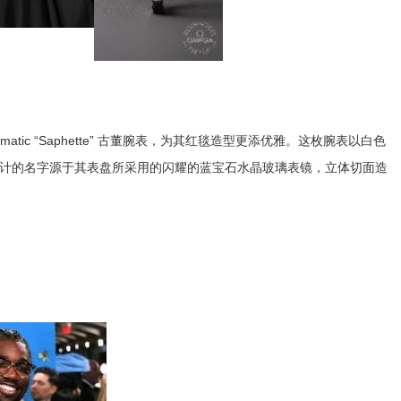
tic “Saphette” 古董腕表，为其红毯造型更添优雅。这枚腕表以白色
时计的名字源于其表盘所采用的闪耀的蓝宝石水晶玻璃表镜，立体切面造