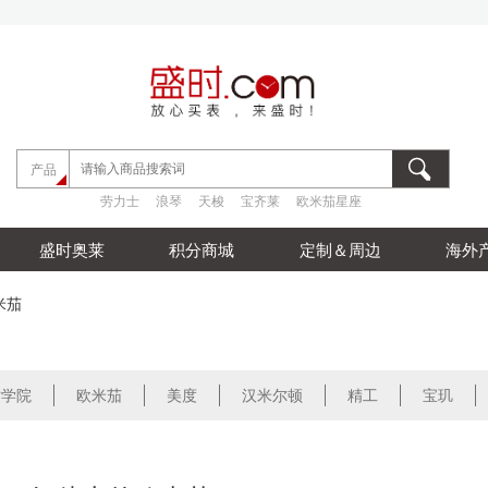
劳力士
浪琴
天梭
宝齐莱
欧米茄星座
产品
劳力士
浪琴
天梭
宝齐莱
欧米茄星座
劳力士
浪琴
天梭
宝齐莱
欧米茄星座
盛时奥莱
积分商城
定制＆周边
海外
米茄
时学院
欧米茄
美度
汉米尔顿
精工
宝玑