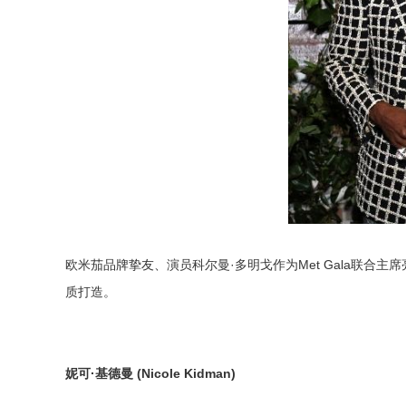
欧米茄品牌挚友、演员科尔曼·多明戈作为Met Gala联合
质打造。
妮可
·
基德曼
(Nicole Kidman)