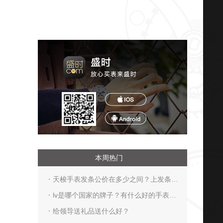
本周热门
天梭手表发条公价在多少之间？上发条需
要注意什么
lv是哪个国家的牌子？有什么好的手表
呢？
给领导送礼品送什么好？