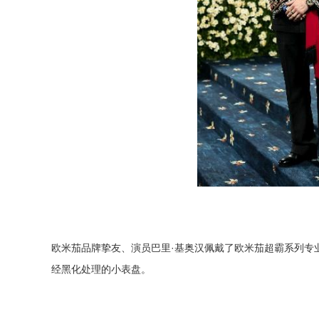
欧米茄品牌挚友、演员巴里·基奥汉佩戴了欧米茄超霸系列专业月球
经黑化处理的小表盘。