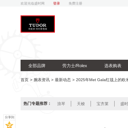
欢迎光临盛时网
登录
免费注册
全部品牌
劳力士/Rolex
选表购表
首页
>
腕表资讯
>
最新动态
>
2025年Met Gala红毯上的欧
热门专题推荐：
浪琴
天梭
宝齐莱
盛
分享到