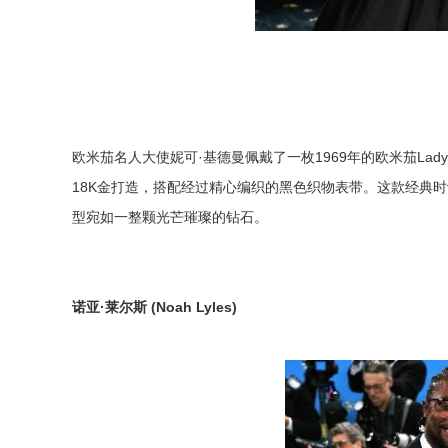
欧米茄名人大使妮可·基德曼佩戴了一枚1969年的欧米茄Ladyma
18K金打造，搭配经过精心编织的黑色织物表带。这款经典
型宛如一整颗光芒璀璨的钻石。
诺亚
·
莱尔斯
(Noah Lyles)