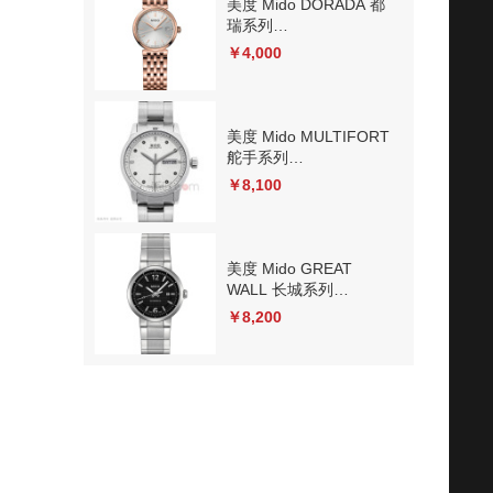
美度 Mido DORADA 都
瑞系列
M033.210.33.031.00 石
￥4,000
英
美度 Mido MULTIFORT
舵手系列
M005.830.11.036.02 机
￥8,100
械
美度 Mido GREAT
WALL 长城系列
M015.230.11.057.00 机
￥8,200
械