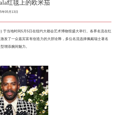
 Gala红毯上的欧米茄
25年05月13日
善舞会) 于当地时间5月5日在纽约大都会艺术博物馆盛大举行。各界名流在红
题激发了一众嘉宾富有创造力的大胆诠释，多位名流选择佩戴瑞士著名
尚造型增添腕间魅力。