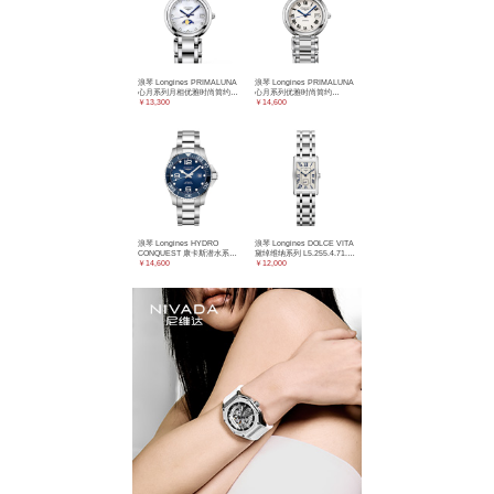
浪琴 Longines PRIMALUNA
浪琴 Longines PRIMALUNA
心月系列月相优雅时尚简约
心月系列优雅时尚简约
L8.115.4.87.6 石英
￥13,300
L8.113.4.71.6 机械
￥14,600
浪琴 Longines HYDRO
浪琴 Longines DOLCE VITA
CONQUEST 康卡斯潜水系列
黛绰维纳系列 L5.255.4.71.6
L3.782.4.96.6 机械
￥14,600
石英
￥12,000