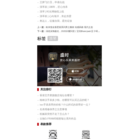
王牌飞行员，申请出战
浪琴表 | 190年，匠心传承
浪琴 | 时光博物馆上线
浪琴表 | 心向海洋，奔赴所爱
奥运人，征服自我，霞光绽放
上一篇：
欧米茄全新星座系列男士腕表 动感风格 现代之选
下一篇：
绿色深海极光，2020闪耀问世 | 宝珀Blancpain五十噚首枚绿色深潜器限量腕表
标签
浪琴
关注排行
香港宝齐莱旗舰店地址在哪里？
格林汉手表多少钱，在哪里可以买正品的呢？
iwc手表表带的价格？什么样式的表带好一点？
名表维修保养之注意事项
机械表突然不走了怎么办？
古驰G-FRAME精密瑞士系列作品
表款推荐