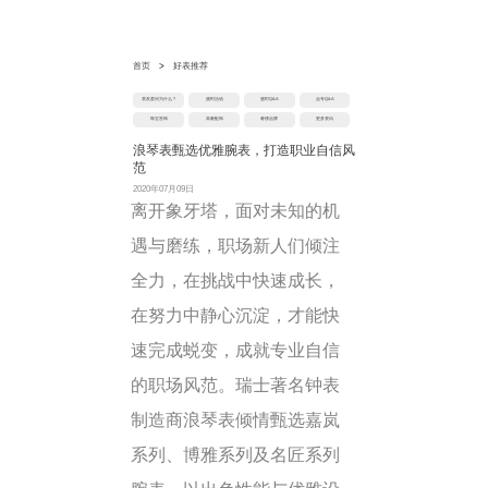
首页
>
好表推荐
表友爱问为什么？
盛时活动
盛时Q&A
品专Q&A
珠宝首饰
高奢配饰
奢侈品牌
更多资讯
浪琴表甄选优雅腕表，打造职业自信风
范
2020年07月09日
离开象牙塔，面对未知的机
遇与磨练，职场新人们倾注
全力，在挑战中快速成长，
在努力中静心沉淀，才能快
速完成蜕变，成就专业自信
的职场风范。瑞士著名钟表
制造商浪琴表倾情甄选嘉岚
系列、博雅系列及名匠系列