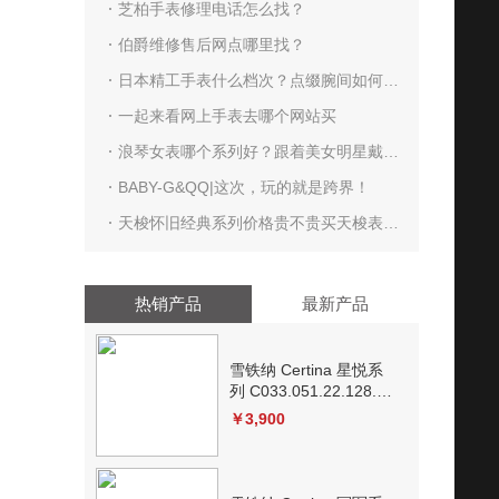
芝柏手表修理电话怎么找？
伯爵维修售后网点哪里找？
日本精工手表什么档次？点缀腕间如何
呢？
一起来看网上手表去哪个网站买
浪琴女表哪个系列好？跟着美女明星戴同
款腕表总不会有错
BABY-G&QQ|这次，玩的就是跨界！
天梭怀旧经典系列价格贵不贵买天梭表好
不好
热销产品
最新产品
雪铁纳 Certina 星悦系
列 C033.051.22.128.00
石英
￥3,900