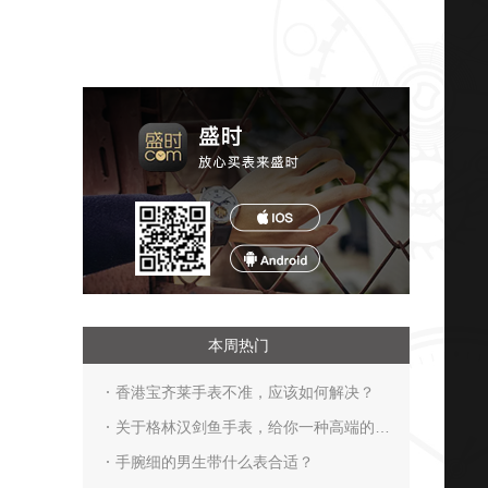
本周热门
香港宝齐莱手表不准，应该如何解决？
关于格林汉剑鱼手表，给你一种高端的体
验
手腕细的男生带什么表合适？