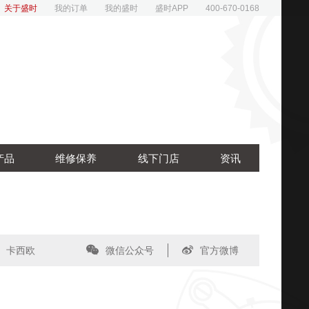
关于盛时
我的订单
我的盛时
盛时APP
400-670-0168
产品
维修保养
线下门店
资讯
卡西欧
微信公众号
官方微博