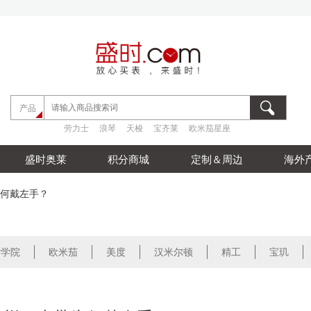
劳力士
浪琴
天梭
宝齐莱
欧米茄星座
产品
劳力士
浪琴
天梭
宝齐莱
欧米茄星座
劳力士
浪琴
天梭
宝齐莱
欧米茄星座
盛时奥莱
积分商城
定制＆周边
海外
何戴左手？
时学院
欧米茄
美度
汉米尔顿
精工
宝玑