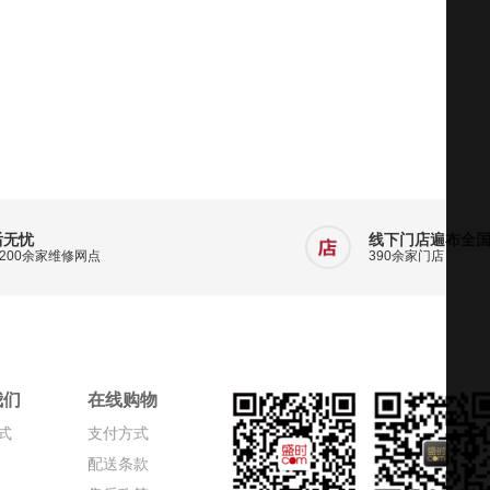
后无忧
线下门店遍布全
200余家维修网点
390余家门店
我们
在线购物
式
支付方式
配送条款