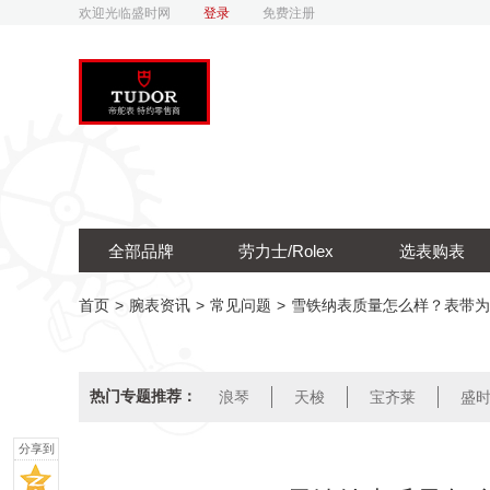
欢迎光临盛时网
登录
免费注册
全部品牌
劳力士/Rolex
选表购表
首页
>
腕表资讯
>
常见问题
>
雪铁纳表质量怎么样？表带为
热门专题推荐：
浪琴
天梭
宝齐莱
盛
分享到