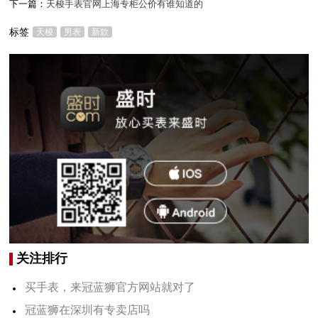
下一篇：
天梭手表官网上海专柜公价有谁知道的
标签
天梭
男表
新款
关注排行
买手表，来冠蓝狮官方网站就对了
冠蓝狮在深圳有专卖店吗