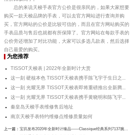
总的来说天梭手表官方公价是很亲民的，如果大家想要
购买一款天梭品牌的手表，可以去官方网站进行查询并购
买，官方网站的公价是比较可信的，而且在官方网站购买的
手表品质与售后也就都有所保障了。官方网站在每款手表的
公价旁还增加了对比功能，大家可以多选几款表，然后选择
自己最爱的购买。
为您推荐
TISSOT天梭表 | 2022年全新时计大赏
这一刻 硬核本色 TISSOT天梭表携手陈飞宇于生日之际 推出速敢系列新品腕表 演绎全新平面广告
这一刻 光耀无界 TISSOT天梭表即将重磅推出全新腾智·无界系列腕表
这一刻 光耀无界 TISSOT天梭表携手黄晓明和陈飞宇共赴腾智·无界系列新品发布盛典
秦皇岛天梭手表维修售后地址
南京天梭手表特约维修点维修质量如何
上一篇：
宝玑发布2020年全新时计臻品——Classique经典系列7137腕表及7337腕表、Marine航海系列5887陀飞轮时间等式腕表