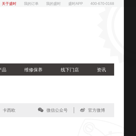
关于盛时
我的订单
我的盛时
盛时APP
400-670-0168
产品
维修保养
线下门店
资讯
卡西欧
微信公众号
官方微博