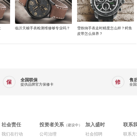
址
临沂天梭手表检测维修够专业吗？
雪铁纳手表走时精度怎么样？鳄鱼
皮带怎么保养？
全国联保
售
提供品牌官方保修卡
全国
社会责任
投资者关系
加入盛时
联系
（建设中）
我们在行动
公司治理
社会招聘
联系方