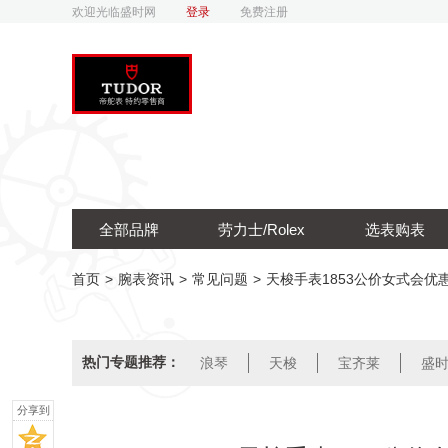
欢迎光临盛时网
登录
免费注册
全部品牌
劳力士/Rolex
选表购表
首页
>
腕表资讯
>
常见问题
>
天梭手表1853公价女式会优
热门专题推荐：
浪琴
天梭
宝齐莱
盛
分享到