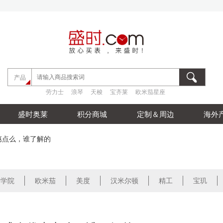
劳力士
浪琴
天梭
宝齐莱
欧米茄星座
产品
劳力士
浪琴
天梭
宝齐莱
欧米茄星座
劳力士
浪琴
天梭
宝齐莱
欧米茄星座
盛时奥莱
积分商城
定制＆周边
海外
惠点么，谁了解的
时学院
欧米茄
美度
汉米尔顿
精工
宝玑