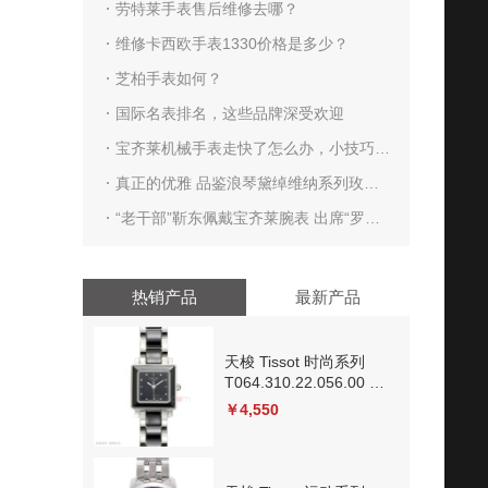
劳特莱手表售后维修去哪？
维修卡西欧手表1330价格是多少？
芝柏手表如何？
国际名表排名，这些品牌深受欢迎
宝齐莱机械手表走快了怎么办，小技巧帮
你解决
真正的优雅 品鉴浪琴黛绰维纳系列玫瑰
金钻石女表
“老干部”靳东佩戴宝齐莱腕表 出席“罗兰
加洛斯在城市”活动
热销产品
最新产品
天梭 Tissot 时尚系列
T064.310.22.056.00 石
英
￥4,550