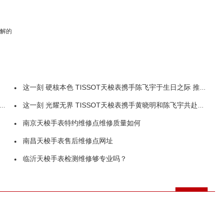
了解的
这一刻 硬核本色 TISSOT天梭表携手陈飞宇于生日之际 推出速敢系列新品腕表 演绎全新平面广告
这一刻 光耀无界 TISSOT天梭表携手黄晓明和陈飞宇共赴腾智·无界系列新品发布盛典
南京天梭手表特约维修点维修质量如何
南昌天梭手表售后维修点网址
临沂天梭手表检测维修够专业吗？