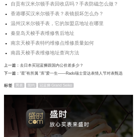
自贡有汉米尔顿手表回收店吗？手表防磁怎么做？
香港哪买汉米尔顿手表？表镜损坏怎么办？
温州汉米尔顿手表，它的加盟店地址在哪里
秦皇岛天梭手表维修售后地址
南京天梭手表特约维修点维修质量如何
南昌天梭手表维修地址查询方法
上一篇：
去日本买冠蓝狮跟国内公价差多少？
下一篇：
“星”有所属 “库”爱一生——Rado瑞士雷达表情人节对表甄选
标签
男表
简约
冠蓝狮 Grand Seiko