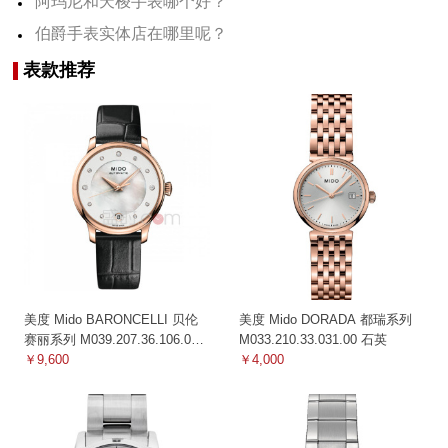
阿玛尼和天梭手表哪个好？
伯爵手表实体店在哪里呢？
表款推荐
美度 Mido BARONCELLI 贝伦
美度 Mido DORADA 都瑞系列
赛丽系列 M039.207.36.106.00
M033.210.33.031.00 石英
机械
￥9,600
￥4,000