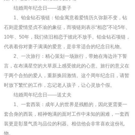
结婚周年纪念日——送妻子
1、铂金钻石项链：铂金寓意着爱情历久弥新不变，钻
石则是爱情坚贞不渝的象征，而项链则表示“相恋”不论5年、
10年、50年，我们依旧相恋于彼此不放手。铂金钻石项链，
代表着你对妻子满满的爱意，是非常适合的纪念日礼物。
2、一次旅行：精心策划一场旅行，带她在海边许下誓
言，在布满星空的大草原上感受彼此的心意。旅行的意义在
于两个合拍的爱人，重新换回激情。这个周年纪念日，请暂
时放下繁忙的工作，忘记老人孩子，让心灵放个假。
结婚周年纪念日——送丈夫
1、一套西装：成年人的世界是残酷的，因此更需要一
套合身的西装，精神饱满的面对工作中未知的困难，一套西
装更是彰显气质与品位的利器。相信他会非常喜欢这份礼
物。