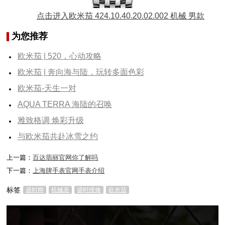
点击进入欧米茄 424.10.40.20.02.002 机械 男款
为您推荐
欧米茄 | 520，心动攻略
欧米茄 | 奔向海与陆，玩转多面色彩
欧米茄-天生一对
AQUA TERRA 海陆的召唤
雅致格调 焕彩升级
与欧米茄共赴冰雪之约
上一篇：
百达翡丽官网你了解吗
下一篇：
上海牌手表官网手表介绍
标签
盛时网
机械表
盛时维修
欧米茄