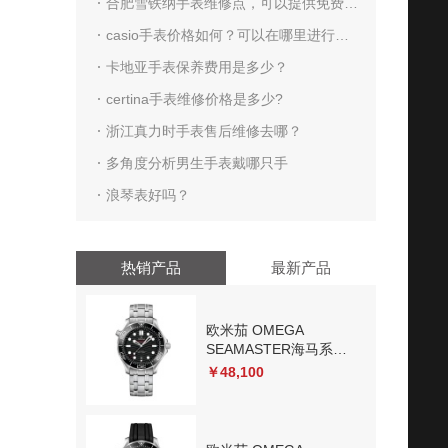
宜？
合肥雪铁纳手表维修点，可以提供免费修
理服务吗？
casio手表价格如何？可以在哪里进行购
买呢？
卡地亚手表保养费用是多少？
certina手表维修价格是多少?
浙江真力时手表售后维修去哪？
多角度分析男生手表戴哪只手
浪琴表好吗？
热销产品
最新产品
欧米茄 OMEGA
SEAMASTER海马系列
300米潜水表
￥48,100
210.30.42.20.01.001 机
械