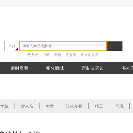
产品
劳力士
浪琴
天梭
宝齐莱
欧米茄星座
盛时奥莱
积分商城
定制＆周边
海外
时学院
欧米茄
美度
汉米尔顿
精工
宝玑