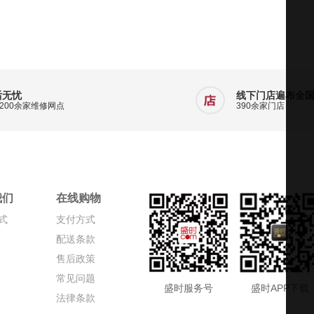
后无忧
线下门店遍布全
200余家维修网点
390余家门店
我们
在线购物
式
支付方式
配送条款
售后政策
常见问题
盛时服务号
盛时APP下载
法律条款