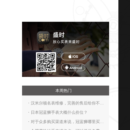
本周热门
汉米尔顿名表维修，完善的售后给你不一
样的体验
日本冠蓝狮手表大概什么价位？
对于众多购买渠道来说，冠蓝狮哪里买便