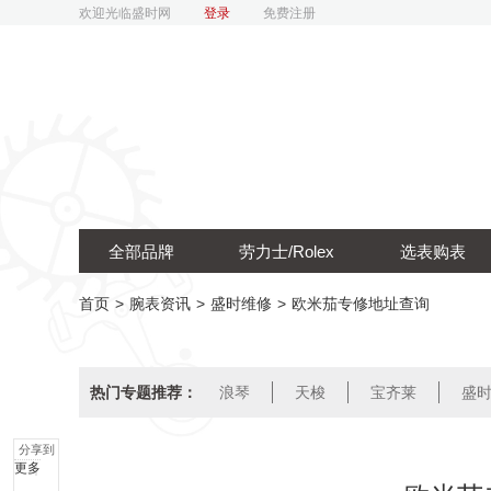
欢迎光临盛时网
登录
免费注册
全部品牌
劳力士/Rolex
选表购表
首页
>
腕表资讯
>
盛时维修
>
欧米茄专修地址查询
热门专题推荐：
浪琴
天梭
宝齐莱
盛
分享到
更多