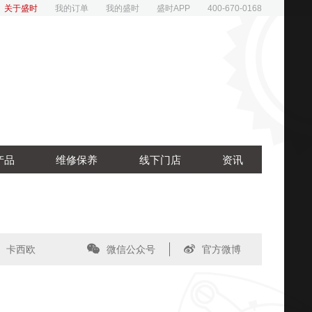
关于盛时
我的订单
我的盛时
盛时APP
400-670-0168
产品
维修保养
线下门店
资讯
卡西欧
微信公众号
官方微博