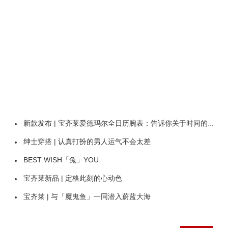
新款发布 | 宝齐莱爱德玛尔全日历腕表：告诉你关于时间的一切
绅士穿搭 | 认真打扮的男人运气不会太差
BEST WISH「兔」YOU
宝齐莱新品 | 定格此刻的心动色
宝齐莱 | 与「魔鬼鱼」一同潜入蔚蓝大海