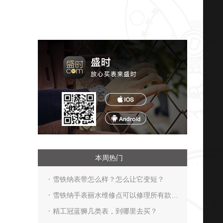
本周热门
雪铁纳表带怎么样？怎么让它变短？
雪铁纳手表丽水维修点可以修理所有款的
手表吗？
精工冠蓝狮几类表，到哪里去买？