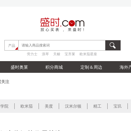
劳力士
浪琴
天梭
宝齐莱
欧米茄星座
产品
劳力士
浪琴
天梭
宝齐莱
欧米茄星座
劳力士
浪琴
天梭
宝齐莱
欧米茄星座
盛时奥莱
积分商城
定制＆周边
海外
需关注
时学院
欧米茄
美度
汉米尔顿
精工
宝玑