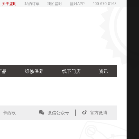
关于盛时
我的订单
我的盛时
盛时APP
400-670-0168
产品
维修保养
线下门店
资讯
卡西欧
微信公众号
官方微博