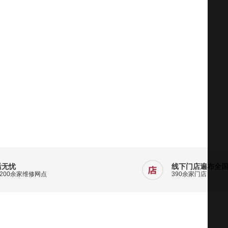
后无忧
线下门店遍布全
200余家维修网点
390余家门店