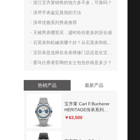
浙江宝齐莱销售的地方多不多，可靠吗？
浪琴手表鉴定真假的方法
浪琴优雅系列男表推荐
天梭男表哪里买，盛时给你更多的安全感
石英表和机械表哪个好？从石英表和机械
表的区别说起
宝玑表是选择在名表维修门店还是在宝玑
表专修门店进行维修保养呢？
爱马仕香港官网的女士包包价格是多少？
热销产品
最新产品
宝齐莱 Carl F.Bucherer
HERITAGE传承系列
00.10803.08.12.22 其
￥63,500
他