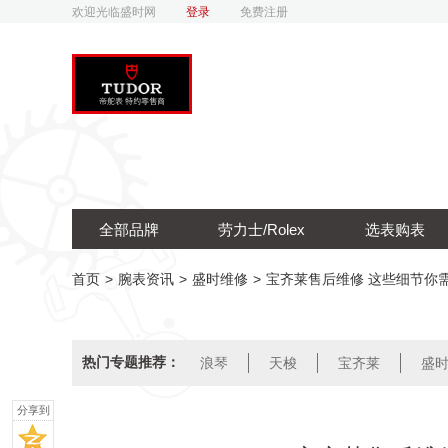
欢迎光临盛时网
登录
免费注册
全部品牌
劳力士/Rolex
选表购表
首页
>
腕表资讯
>
盛时维修
>
宝齐莱售后维修 这些细节你
热门专题推荐：
浪琴
天梭
宝齐莱
盛
分享到