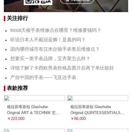
关注排行
tissot天梭手表维修点在哪里？维修要钱吗？
听说日本人不戴冠蓝狮！是真的吗？
国内哪些城市有汉米尔顿手表售后维修点？
想要买一类手表品牌，宝齐莱怎么样？
详细了解了卡西欧男表价格及图片后再下单比较好
产自中国的手表——飞亚达手表
表款推荐
格拉苏蒂原创 Glashutte
格拉苏蒂原创 Glashutte
Original ART & TECHNIK 艺术
Original QUINTESSENTIALS
与工艺 1-91-02-01-05-30 机械
￥223,000
精髓 100-14-05-02-05 机械
￥86,000