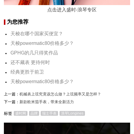
点击进入盛时-浪琴专区
为您推荐
天梭在哪个国家买便宜？
天梭powermatic80价格多少？
GPHG的几只得奖作品
还不藏表 更待何时
经典更胜于前卫
天梭powermatic80价格多少？
上一篇：
机械表上弦究竟该怎么做？上弦频率又是怎样？
下一篇：
新款欧米茄手表，带来全新活力
标签
盛时网
品牌
瑞士手表
浪琴Longines