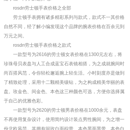
rosdn劳士顿手表价格之全部
劳士顿手表拥有诸多精彩系列与款式，款式不一其价格
自然不同，经了解小编发现这个品牌的腕表价格在百余元到
万元之间。
rosdn劳士顿手表价格之款式
一款型号为2616的劳士顿女表价格在1300元左右，将
珍珠母贝表盘与人工合成蓝宝石表镜相搭，为之成就腕间时
尚百搭风范，令你轻松邂逅腕上轻生活。小时刻度亦是做到
了精致处理，采用十二颗精美镶钻，为之构成精美华丽的表
盘。玫金色、间金色、本色这三种颜色可选，方便你选择属
于自己的优雅色彩。
一款型号为2620的劳士顿男表价格在1000余元，表盘
不再使用复杂设计，使用简约设计装点男性腕间，为之增一
份北欧风范。其拥有间玫白面棕带、本色黑面黑带、本色白