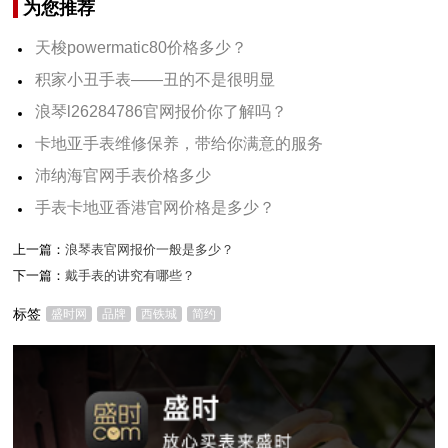
为您推荐
天梭powermatic80价格多少？
积家小丑手表——丑的不是很明显
浪琴l26284786官网报价你了解吗？
卡地亚手表维修保养，带给你满意的服务
沛纳海官网手表价格多少
手表卡地亚香港官网价格是多少？
上一篇：
浪琴表官网报价一般是多少？
下一篇：
戴手表的讲究有哪些？
标签
盛时网
品牌
西铁城
简约